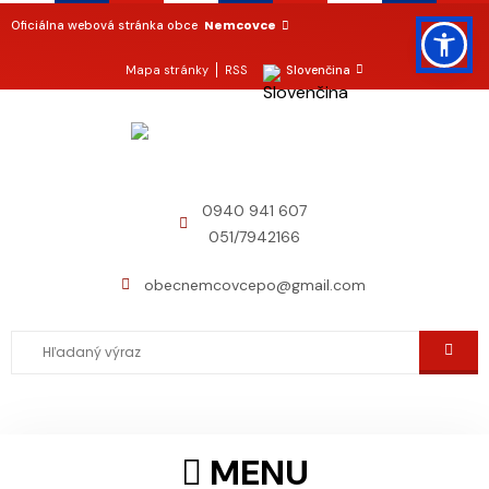
Nemcovce
Oficiálna webová stránka obce
Mapa stránky
RSS
Slovenčina
0940 941 607
051/7942166
obecnemcovcepo@gmail.com
MENU