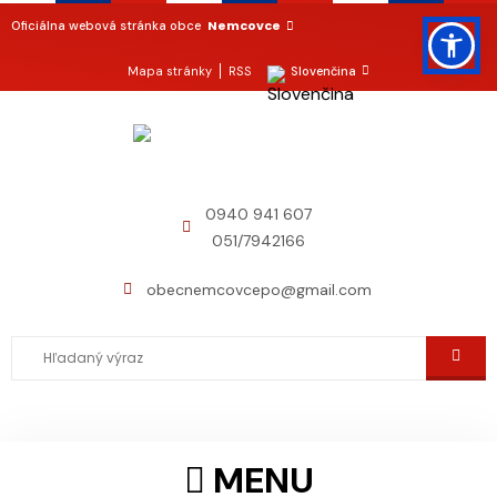
Nemcovce
Oficiálna webová stránka obce
Mapa stránky
RSS
Slovenčina
0940 941 607
051/7942166
obecnemcovcepo@gmail.com
MENU