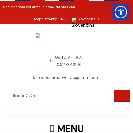
Nemcovce
Oficiálna webová stránka obce
Mapa stránky
RSS
Slovenčina
0940 941 607
051/7942166
obecnemcovcepo@gmail.com
MENU