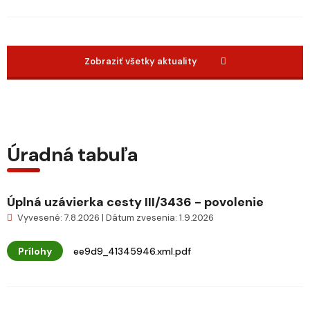
Zobraziť všetky aktuality
Úradná tabuľa
Úplná uzávierka cesty III/3436 - povolenie
Vyvesené: 7.8.2026 | Dátum zvesenia: 1.9.2026
Prílohy
ee9d9_41345946.xml.pdf