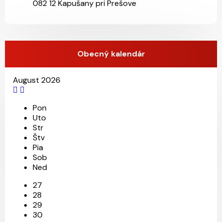
082 12 Kapušany pri Prešove
Obecný kalendár
August 2026
26
5
11
Pon
Uto
Str
Štv
Pia
Sob
Ned
27
28
29
30