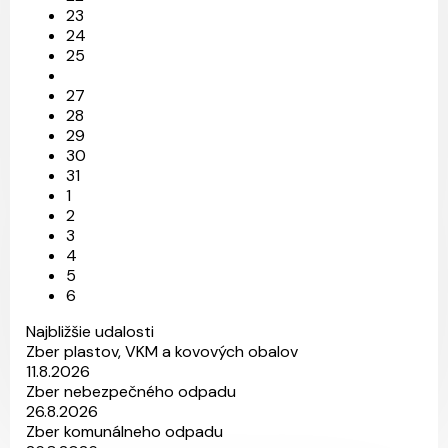
23
24
25
27
28
29
30
31
1
2
3
4
5
6
Najbližšie udalosti
Zber plastov, VKM a kovových obalov
11.8.2026
Zber nebezpečného odpadu
26.8.2026
Zber komunálneho odpadu